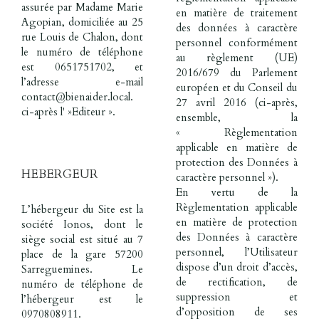
assurée par Madame Marie
en matière de traitement
Agopian, domiciliée au 25
des données à caractère
rue Louis de Chalon, dont
personnel conformément
le numéro de téléphone
au règlement (UE)
est 0651751702, et
2016/679 du Parlement
l’adresse e-mail
européen et du Conseil du
contact@bienaider.local.
27 avril 2016 (ci-après,
ci-après l' »Editeur ».
ensemble, la
« Règlementation
applicable en matière de
protection des Données à
HEBERGEUR
caractère personnel »).
En vertu de la
Règlementation applicable
L’hébergeur du Site est la
en matière de protection
société Ionos, dont le
des Données à caractère
siège social est situé au 7
personnel, l’Utilisateur
place de la gare 57200
dispose d’un droit d’accès,
Sarreguemines. Le
de rectification, de
numéro de téléphone de
suppression et
l’hébergeur est le
d’opposition de ses
0970808911.