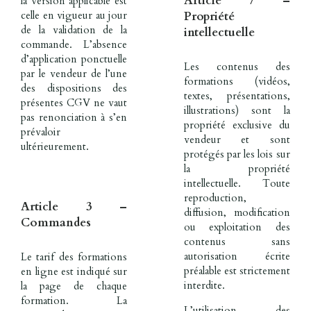
Article 7 –
la version applicable est
Propriété
celle en vigueur au jour
de la validation de la
intellectuelle
commande. L’absence
d’application ponctuelle
Les contenus des
par le vendeur de l’une
formations (vidéos,
des dispositions des
textes, présentations,
présentes CGV ne vaut
illustrations) sont la
pas renonciation à s’en
propriété exclusive du
prévaloir
vendeur et sont
ultérieurement.
protégés par les lois sur
la propriété
intellectuelle. Toute
reproduction,
Article 3 –
diffusion, modification
Commandes
ou exploitation des
contenus sans
autorisation écrite
Le tarif des formations
préalable est strictement
en ligne est indiqué sur
interdite.
la page de chaque
formation. La
L’utilisation des