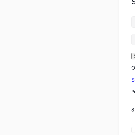
S
O
S
P
8